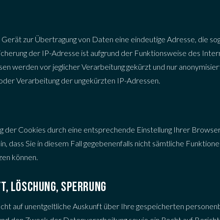
G
s Gerät zur Übertragung von Daten eine eindeutige Adresse, die s
icherung der IP-Adresse ist aufgrund der Funktionsweise des Inter
sen werden vor jeglicher Verarbeitung gekürzt und nur anonymisier
 oder Verarbeitung der ungekürzten IP-Adressen.
g der Cookies durch eine entsprechende Einstellung Ihrer Browse
in, dass Sie in diesem Fall gegebenenfalls nicht sämtliche Funktio
zen können.
T, LÖSCHUNG, SPERRUNG
echt auf unentgeltliche Auskunft über Ihre gespeicherten person
nd den Zweck der Datenverarbeitung sowie ein Recht auf Berichti