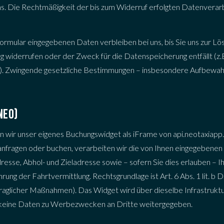
uns. Die Rechtmäßigkeit der bis zum Widerruf erfolgten Datenverar
ormular eingegebenen Daten verbleiben bei uns, bis Sie uns zur Lös
ng widerrufen oder der Zweck für die Datenspeicherung entfällt (z
e). Zwingende gesetzliche Bestimmungen – insbesondere Aufbewahr
NEO)
en wir unser eigenes Buchungswidget als iFrame von api.neotaxiapp
anfragen oder buchen, verarbeiten wir die von Ihnen eingegebenen
esse, Abhol- und Zieladresse sowie – sofern Sie dies erlauben – I
hrung der Fahrtvermittlung. Rechtsgrundlage ist Art. 6 Abs. 1 lit.
traglicher Maßnahmen). Das Widget wird über dieselbe Infrastrukt
n keine Daten zu Werbezwecken an Dritte weitergegeben.