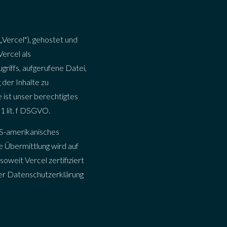
Vercel"), gehostet und
ercel als
riffs, aufgerufene Datei,
der Inhalte zu
 ist unser berechtigtes
1 lit. f DSGVO.
US-amerikanisches
 Übermittlung wird auf
oweit Vercel zertifiziert
der Datenschutzerklärung