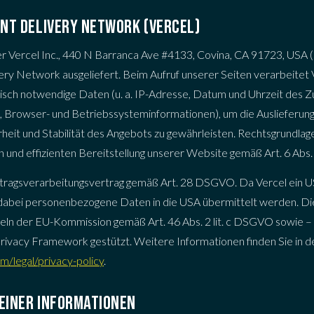
NT DELIVERY NETWORK (VERCEL)
r Vercel Inc., 440 N Barranca Ave #4133, Covina, CA 91723, USA („
ry Network ausgeliefert. Beim Aufruf unserer Seiten verarbeitet V
isch notwendige Daten (u. a. IP-Adresse, Datum und Uhrzeit des Zug
Browser- und Betriebssysteminformationen), um die Auslieferung 
heit und Stabilität des Angebots zu gewährleisten. Rechtsgrundlage
n und effizienten Bereitstellung unserer Website gemäß Art. 6 Abs. 
uftragsverarbeitungsvertrag gemäß Art. 28 DSGVO. Da Vercel ein 
dabei personenbezogene Daten in die USA übermittelt werden. Die
eln der EU-Kommission gemäß Art. 46 Abs. 2 lit. c DSGVO sowie – s
Privacy Framework gestützt. Weitere Informationen finden Sie in 
m/legal/privacy-policy
.
EINER INFORMATIONEN