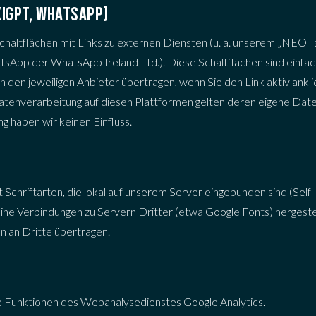
XIGPT, WHATSAPP)
chaltflächen mit Links zu externen Diensten (u. a. unserem „NEO
tsApp der WhatsApp Ireland Ltd.). Diese Schaltflächen sind einfac
 den jeweiligen Anbieter übertragen, wenn Sie den Link aktiv ankl
Datenverarbeitung auf diesen Plattformen gelten deren eigene D
ng haben wir keinen Einfluss.
chriftarten, die lokal auf unserem Server eingebunden sind (Self-
ne Verbindungen zu Servern Dritter (etwa Google Fonts) hergestel
 an Dritte übertragen.
e Funktionen des Webanalysedienstes Google Analytics.