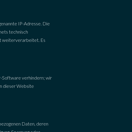
ogenannte IP-Adresse. Die
nets technisch
t weiterverarbeitet. Es
r-Software verhindern; wir
nen dieser Website
enbezogenen Daten, deren
gung, Sperrung oder