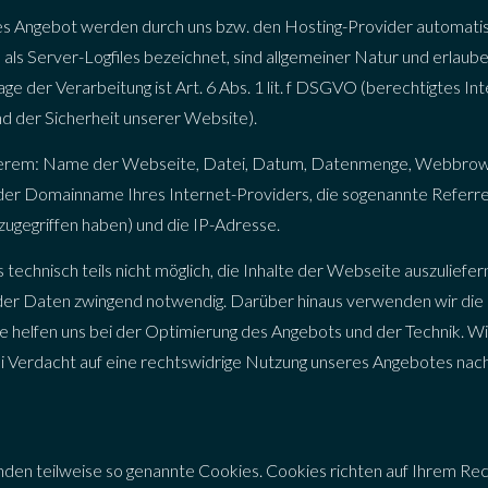
ses Angebot werden durch uns bzw. den Hosting-Provider automatis
als Server-Logfiles bezeichnet, sind allgemeiner Natur und erlaub
ge der Verarbeitung ist Art. 6 Abs. 1 lit. f DSGVO (berechtigtes In
nd der Sicherheit unserer Website).
derem: Name der Webseite, Datei, Datum, Datenmenge, Webbro
der Domainname Ihres Internet-Providers, die sogenannte Referre
zugegriffen haben) und die IP-Adresse.
echnisch teils nicht möglich, die Inhalte der Webseite auszuliefern
g der Daten zwingend notwendig. Darüber hinaus verwenden wir di
Sie helfen uns bei der Optimierung des Angebots und der Technik. W
ei Verdacht auf eine rechtswidrige Nutzung unseres Angebotes nacht
den teilweise so genannte Cookies. Cookies richten auf Ihrem Re